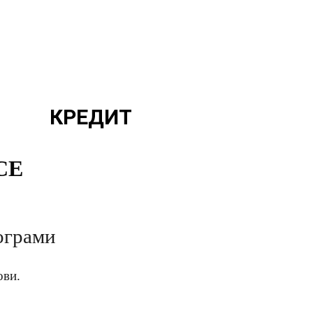
КРЕДИТ
CE
ограми
ови.