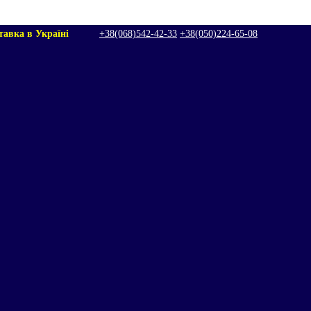
тавка в Україні
+38(068)542‑42‑33
+38(050)224‑65‑08