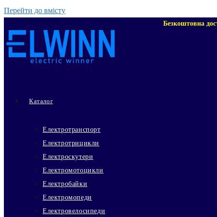
Перейти до вмісту
Безкоштовна дос
Каталог
Електротранспорт
Електротрицикли
Електроскутери
Електромотоцикли
Електробайки
Електромопеди
Електровелосипеди