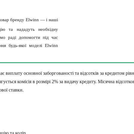
товар бренду Elwinn — і наші
цію та нададуть необхідну
емо раді допомогти під час
ня будь-якої моделі Elwinn
ає виплату основної заборгованості та відсотків за кредитом рів
гується комісія в розмірі 2% за видачу кредиту. Місячна відсотко
ової ставки.
цію та колір.