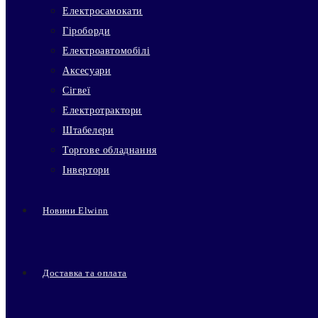
Електросамокати
Гіроборди
Електроавтомобілі
Аксесуари
Сігвеї
Електротрактори
Штабелери
Торгове обладнання
Інвертори
Новини Elwinn
Доставка та оплата