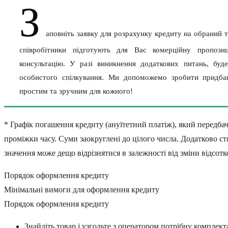
З
аповніть заявку для розрахунку кредиту на обраний 
співробітники підготують для Вас комерційну пропози
консультацію. У разі виникнення додаткових питань, буд
особистого спілкування. Ми допоможемо зробити придбан
простим та зручним для кожного!
* Графік погашення кредиту (ануїтетний платіж), який передбач
проміжки часу. Суми заокруглені до цілого числа. Додатково стя
значення може дещо відрізнятися в залежності від зміни відсотк
Порядок оформлення кредиту
Мінімальні вимоги для оформлення кредиту
Порядок оформлення кредиту
Знайдіть товар і узгодьте з оператором потрібну комплекта