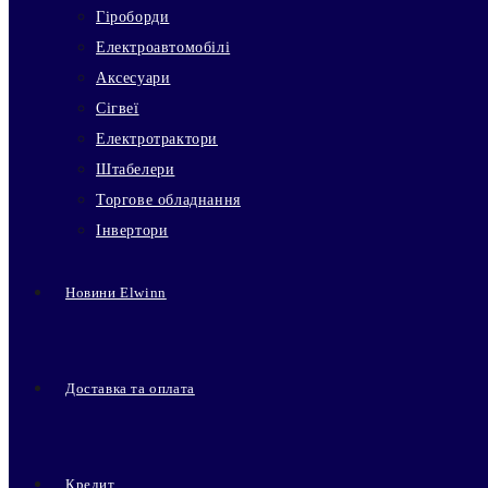
Гіроборди
Електроавтомобілі
Аксесуари
Сігвеї
Електротрактори
Штабелери
Торгове обладнання
Інвертори
Новини Elwinn
Доставка та оплата
Кредит