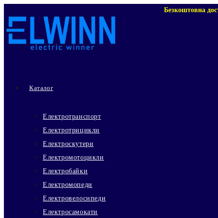
Перейти
Безкоштовна дос
до
вмісту
Каталог
Електротранспорт
Електротрицикли
Електроскутери
Електромотоцикли
Електробайки
Електромопеди
Електровелосипеди
Електросамокати