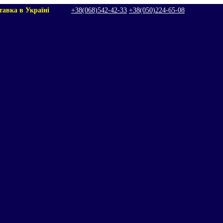
тавка в Україні
+38(068)542‑42‑33
+38(050)224‑65‑08