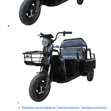
Вантажні електротрицикли
,
Електротранспорт
,
Трицикли електричні