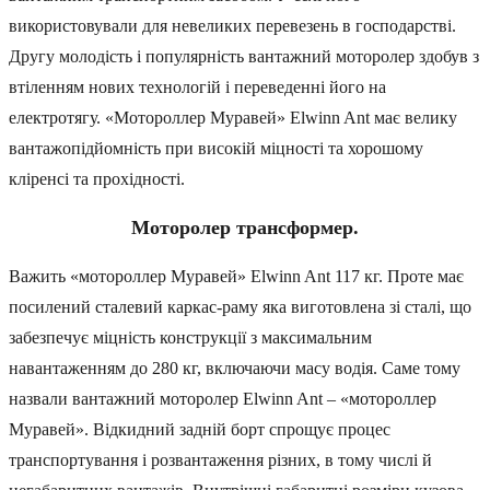
використовували для невеликих перевезень в господарстві.
Другу молодість і популярність вантажний моторолер здобув з
втіленням нових технологій і переведенні його на
електротягу. «Мотороллер Муравей» Elwinn Ant має велику
вантажопідйомність при високій міцності та хорошому
кліренсі та прохідності.
Моторолер трансформер.
Важить «мотороллер Муравей» Elwinn Ant 117 кг. Проте має
посилений сталевий каркас-раму яка виготовлена зі сталі, що
забезпечує міцність конструкції з максимальним
навантаженням до 280 кг, включаючи масу водія. Саме тому
назвали вантажний моторолер Elwinn Ant – «мотороллер
Муравей». Відкидний задній борт спрощує процес
транспортування і розвантаження різних, в тому числі й