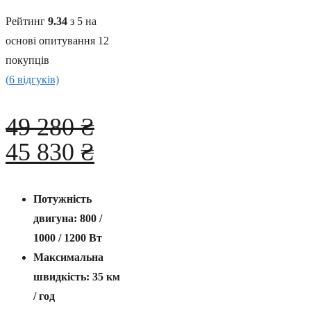
Рейтинг
9.34
з 5 на
основі опитування
12
покупців
(
6
відгуків)
49 280
₴
Оригінальна
Поточна
45 830
₴
ціна:
ціна:
49
45
Потужність
280 ₴.
двигуна: 800 /
830 ₴.
1000 / 1200 Вт
Максимальна
швидкість: 35 км
/ год