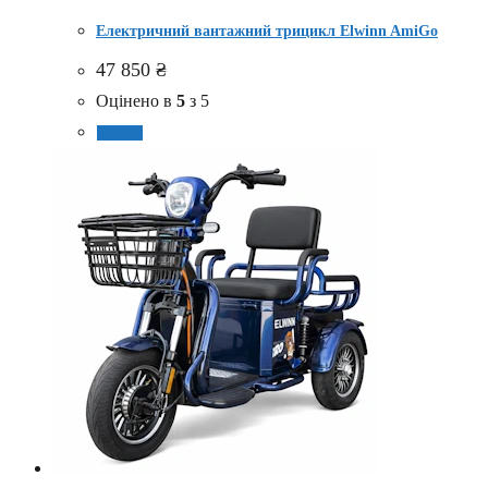
Електричний вантажний трицикл Elwinn AmiGo
47 850
₴
Оцінено в
5
з 5
Купити