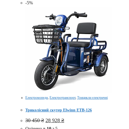
-5%
Електромопеди
,
Електротранспорт
,
Трицикли електричні
Триколісний скутер Elwinn ETB-126
Оригінальна
Поточна
30 450
₴
28 928
₴
ціна:
ціна:
Оцінено в
10
з 5