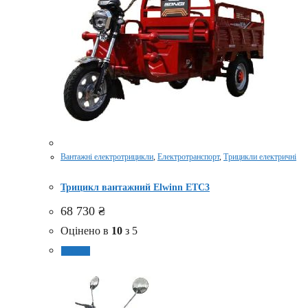
Вантажні електротрицикли
,
Електротранспорт
,
Трицикли електричні
Трицикл вантажний Elwinn ETC3
68 730
₴
Оцінено в
10
з 5
Купити