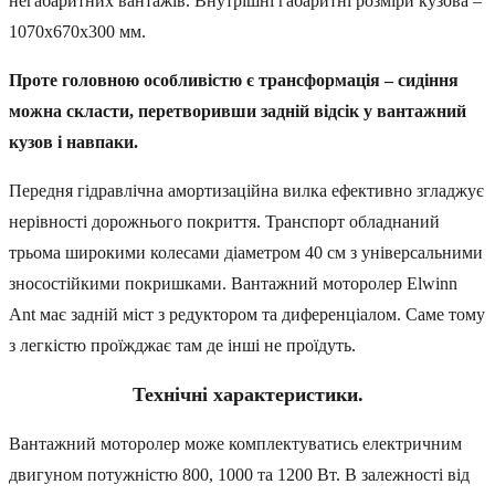
негабаритних вантажів. Внутрішні габаритні розміри кузова –
1070x670x300 мм.
Проте головною особливістю є трансформація – сидіння
можна скласти, перетворивши задній відсік у вантажний
кузов і навпаки.
Передня гідравлічна амортизаційна вилка ефективно згладжує
нерівності дорожнього покриття. Транспорт обладнаний
трьома широкими колесами діаметром 40 см з універсальними
зносостійкими покришками. Вантажний моторолер Elwinn
Ant має задній міст з редуктором та диференціалом. Саме тому
з легкістю проїжджає там де інші не проїдуть.
Технічні характеристики.
Вантажний моторолер може комплектуватись електричним
двигуном потужністю 800, 1000 та 1200 Вт. В залежності від