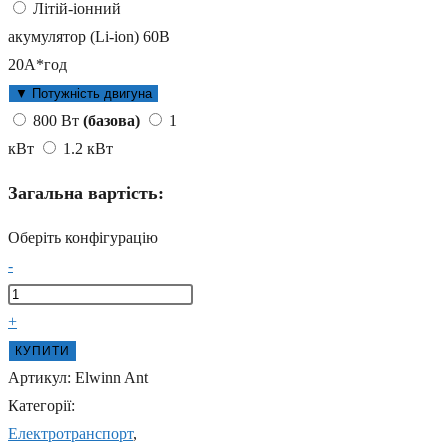
Літій-іонний
акумулятор (Li-ion) 60В
20А*год
▼
Потужність двигуна
800 Вт
(базова)
1
кВт
1.2 кВт
Загальна вартість:
Оберіть конфігурацію
Моторолер
-
вантажний
Elwinn
+
Ant
КУПИТИ
кількість
Артикул:
Elwinn Ant
Категорії:
Електротранспорт
,