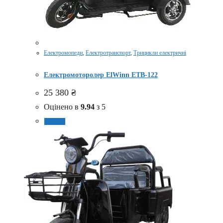
Електромопеди
,
Електротранспорт
,
Трицикли електричні
Електромоторолер ElWinn ETB-122
25 380
₴
Оцінено в
9.94
з 5
Купити