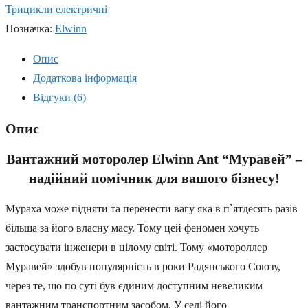
Трицикли електричні
Позначка:
Elwinn
Опис
Додаткова інформація
Відгуки (6)
Опис
Вантажний моторолер Elwinn Ant “Муравей” –
надійний помічник для вашого бізнесу!
Мураха може підняти та перенести вагу яка в п`ятдесять разів
більша за його власну масу. Тому цей феномен хочуть
застосувати інженери в цілому світі. Тому «мотороллер
Муравей» здобув популярність в роки Радянського Союзу,
через те, що по суті був єдиним доступним невеликим
вантажним транспортним засобом. У селі його