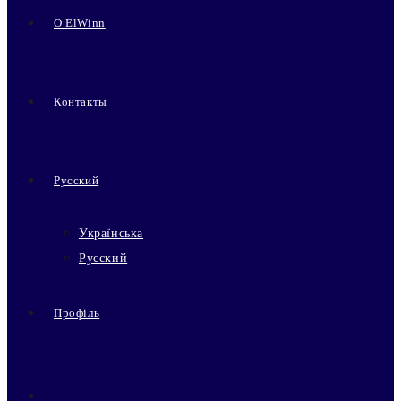
О ElWinn
Контакты
Русский
Українська
Русский
Профіль