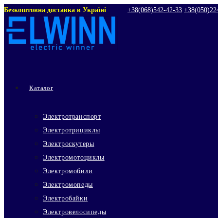
Перейти
Безкоштовна доставка в Україні
+38(068)542‑42‑33
+38(050)22
к
содержимому
Каталог
Электротранспорт
Электротрициклы
Электроскутеры
Электромотоциклы
Электромобили
Электромопеды
Электробайки
Электровелосипеды