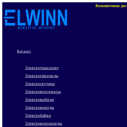
Перейти
Безкоштовна дос
к
содержимому
Каталог
Электротранспорт
Электротрициклы
Электроскутеры
Электромотоциклы
Электромобили
Электромопеды
Электробайки
Электровелосипеды