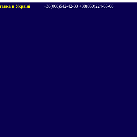
тавка в Україні
+38(068)542‑42‑33
+38(050)224‑65‑08