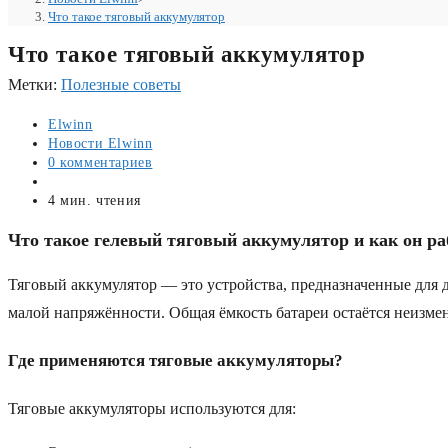
Что такое тяговый аккумулятор
Что такое тяговый аккумулятор
Метки
:
Полезные советы
Автор
Elwinn
записи:
Рубрика
Новости Elwinn
записи:
Комментарии
0 комментариев
к
Запись
записи:
опубликована:
Время
4 мин. чтения
чтения:
Что такое гелевый тяговый аккумулятор и как он ра
Тяговый аккумулятор — это устройства, предназначенные для 
малой напряжённости. Общая ёмкость батареи остаётся неизме
Где применяются тяговые аккумуляторы?
Тяговые аккумуляторы используются для: