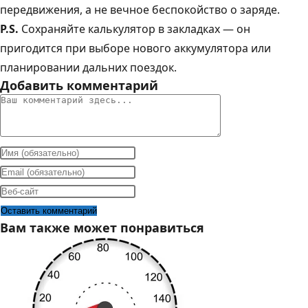
передвижения, а не вечное беспокойство о заряде.
P.S.
Сохраняйте калькулятор в закладках — он
пригодится при выборе нового аккумулятора или
планировании дальних поездок.
Добавить комментарий
Комментарий
Введите
свое
Введите
имя
свой
Введите
или
email-
URL
Вам также может понравиться
имя
адрес,
вашего
пользователя,
чтобы
веб-
чтобы
прокомментировать
сайта
прокомментировать
(необязательно)