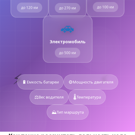
до 120 км
до 270 км
до 100 км
🚗
Электромобиль
до 500 км
⚡
⚡
🔋
⚙️
Емкость батареи
Мощность двигателя
⚖️
🌡️
Вес водителя
Температура
⛰️
Тип маршрута