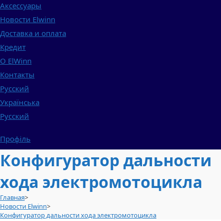
Аксессуары
Новости Elwinn
Доставка и оплата
Кредит
О ElWinn
Контакты
Русский
Українська
Русский
Профіль
Конфигуратор дальности
хода электромотоцикла
Главная
>
Новости Elwinn
>
Конфигуратор дальности хода электромотоцикла