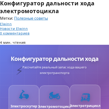
Конфигуратор дальности хода
электромотоцикла
Метки
:
Полезные советы
Автор
Elwinn
записи:
Рубрика
Новости Elwinn
записи:
Комментарии
0 комментариев
к
Запись
записи:
опубликована:
Время
4 мин. чтения
чтения:
Конфигуратор дальности хода
⚡
Рассчитайте реальный запас хода вашего
электротранспорта
🛵
🏍️
🛺
Электроскутер
Электромотоцикл
Электротрицикл