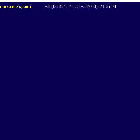
тавка в Україні
+38(068)542‑42‑33
+38(050)224‑65‑08