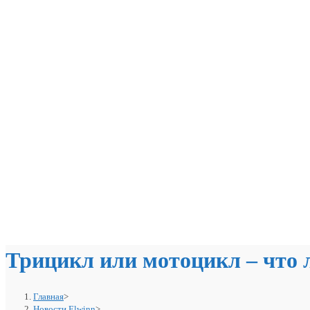
Трицикл или мотоцикл – что
Главная
>
Новости Elwinn
>