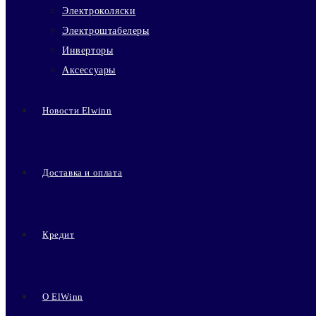
Электроколяски
Электроштабелеры
Инверторы
Аксессуары
Новости Elwinn
Доставка и оплата
Кредит
О ElWinn