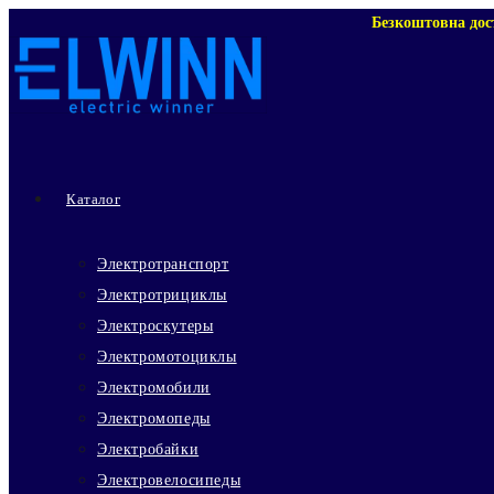
Перейти
Безкоштовна дос
к
содержимому
Каталог
Электротранспорт
Электротрициклы
Электроскутеры
Электромотоциклы
Электромобили
Электромопеды
Электробайки
Электровелосипеды