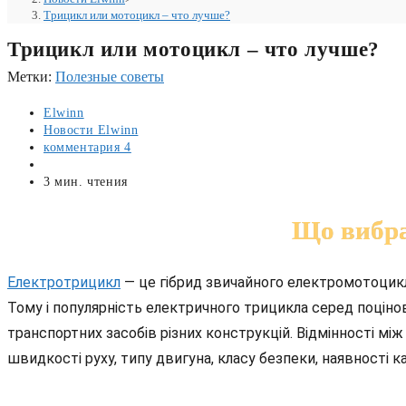
Трицикл или мотоцикл – что лучше?
Трицикл или мотоцикл – что лучше?
Метки
:
Полезные советы
Автор
Elwinn
записи:
Рубрика
Новости Elwinn
записи:
Комментарии
комментария 4
к
Запись
записи:
опубликована:
Время
3 мин. чтения
чтения:
Що вибра
Електротрицикл
— це гібрид звичайного електромотоцикла
Тому і популярність електричного трицикла серед поціно
транспортних засобів різних конструкцій. Відмінності м
швидкості руху, типу двигуна, класу безпеки, наявності к