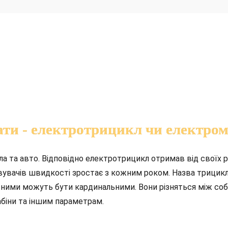
ти - електротрицикл чи електро
 та авто. Відповідно електротрицикл отримав від своїх р
вувачів швидкості зростає з кожним роком. Назва трицикл
іж ними можуть бути кардинальними. Вони різняться між со
абіни та іншим параметрам.