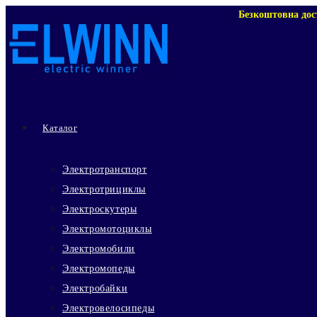
Перейти
Безкоштовна дос
к
содержимому
Каталог
Электротранспорт
Электротрициклы
Электроскутеры
Электромотоциклы
Электромобили
Электромопеды
Электробайки
Электровелосипеды