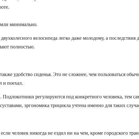
роте.
земли минимально.
вухколесного велосипеда легко даже молодому, а последствия дл
мают полностью.
акже удобство сиденья. Это не сложнее, чем пользоваться обычн
л и поехал.
. Подлокотники регулируются под конкретного человека, тем са
суставами, эргономика трицикла учтена именно для таких случа
сли человек никогда не ездил ни на чем, кроме городского трансп