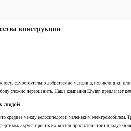
ества конструкции
ность самостоятельно добраться до магазина, поликлиники или п
ободу сложно переоценить. Наша компания Elwinn предлагает ка
х людей
то среднее между велосипедом и маленьким электромобилем. Три
фортным. Звучит просто, но за этой простотой стоит продуманн