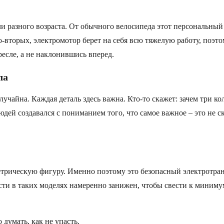
и разного возраста. От обычного велосипеда этот персональный
Во-вторых, электромотор берет на себя всю тяжелую работу, поэт
ресле, а не наклонившись вперед.
ла
айна. Каждая деталь здесь важна. Кто-то скажет: зачем три коле
й создавался с пониманием того, что самое важное – это не ско
етрическую фигуру. Именно поэтому это безопасный электротра
жести в таких моделях намеренно занижен, чтобы свести к мини
думать, как не упасть.