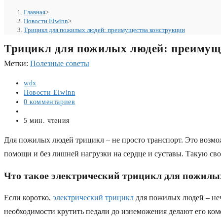
Главная
>
Новости Elwinn
>
Трицикл для пожилых людей: преимущества конструкции
Трицикл для пожилых людей: преимущ
Метки
:
Полезные советы
Автор
wdx
записи:
Рубрика
Новости Elwinn
записи:
Комментарии
0 комментариев
к
Запись
записи:
опубликована:
Время
5 мин. чтения
чтения:
Для пожилых людей трицикл – не просто транспорт. Это возмож
помощи и без лишней нагрузки на сердце и суставы. Такую св
Что такое электрический трицикл для пожилы
Если коротко,
электрический трицикл
для пожилых людей – неч
необходимости крутить педали до изнеможения делают его ком