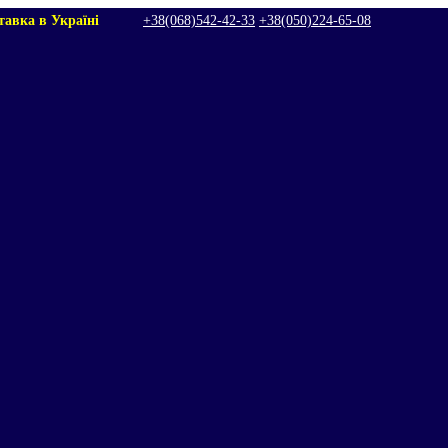
тавка в Україні
+38(068)542‑42‑33
+38(050)224‑65‑08