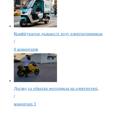
Конфігуратор дальності ходу електротрицикла
/
0 коментарів
Догляд та обкатка мотоцикла на електротязі.
/
коментарі 3
Elwinn Motors Corp.
Elwinn.com.ua - офіційний представник ElWinn Motors Corp