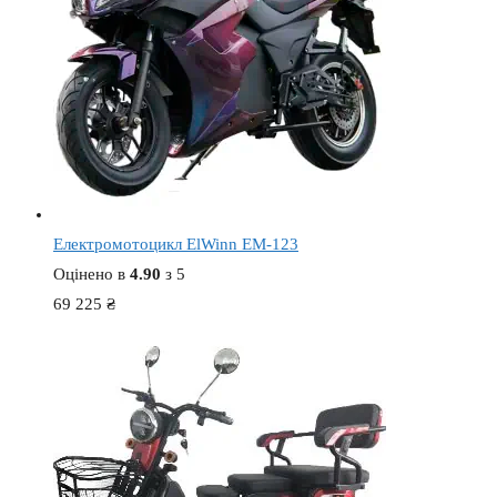
Електромотоцикл ElWinn EM-123
Оцінено в
4.90
з 5
69 225
₴