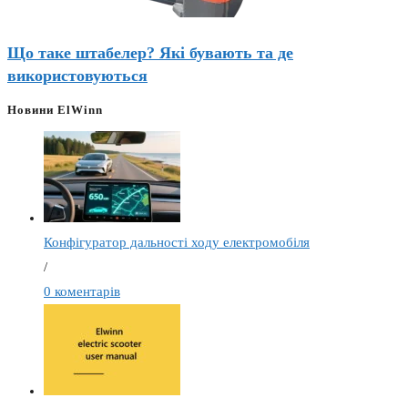
Що таке штабелер? Які бувають та де
використовуються
Новини ElWinn
Конфігуратор дальності ходу електромобіля
/
0 коментарів