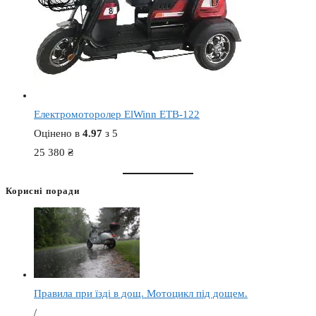
Електромоторолер ElWinn ETB-122
Оцінено в
4.97
з 5
25 380
₴
Корисні поради
Правила при їзді в дощ. Мотоцикл під дощем.
/