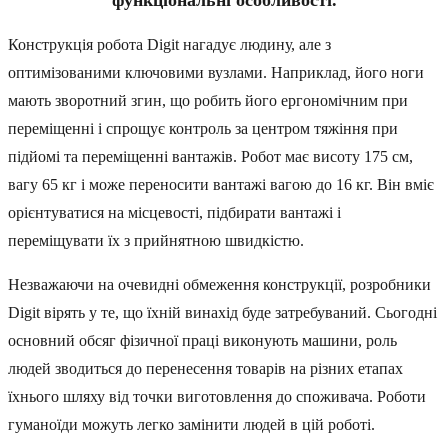
Конструкція робота Digit нагадує людину, але з
оптимізованими ключовими вузлами. Наприклад, його ноги
мають зворотний згин, що робить його ергономічним при
переміщенні і спрощує контроль за центром тяжіння при
підйомі та переміщенні вантажів. Робот має висоту 175 см,
вагу 65 кг і може переносити вантажі вагою до 16 кг. Він вміє
орієнтуватися на місцевості, підбирати вантажі і
переміщувати їх з прийнятною швидкістю.
Незважаючи на очевидні обмеження конструкції, розробники
Digit вірять у те, що їхній винахід буде затребуваний. Сьогодні
основний обсяг фізичної праці виконують машини, роль
людей зводиться до перенесення товарів на різних етапах
їхнього шляху від точки виготовлення до споживача. Роботи
гуманоїди можуть легко замінити людей в цій роботі.