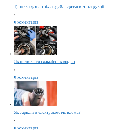
Трицикл для літніх людей: переваги конструкції
/
0 коментарів
Як почистити гальмівні колодки
/
0 коментарів
Як зарядити електромобіль вдома?
/
0 коментарів