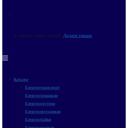
У кошику немає товарів.
Додати товари
Каталог
Електротранспорт
Електротрицикли
Електроскутери
Електромотоцикли
Електробайки
Електромопеди