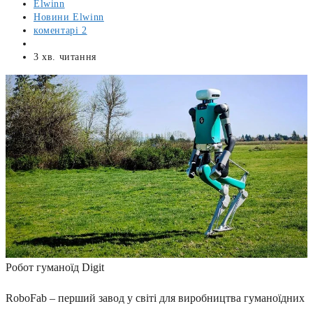
Автор
Elwinn
запису:
Категорія
Новини Elwinn
запису:
Коментарі
коментарі 2
запису:
Запис
опубліковано:
Час
3 хв. читання
читання:
Робот гуманоїд Digit
RoboFab – перший завод у світі для виробництва гуманоїдних