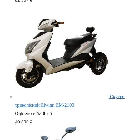
Скутер
триколісний Elwinn EM-2100
Оцінено в
5.00
з 5
40 890
₴