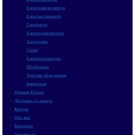
Електровелосипеди
Електросамокати
Гіроборди
Електроавтомобілі
Аксесуари
Сігвеї
Електротрактори
Штабелери
Торгове обладнання
Інвертори
Новини Elwinn
Доставка та оплата
Кредит
Про нас
Контакти
Українська