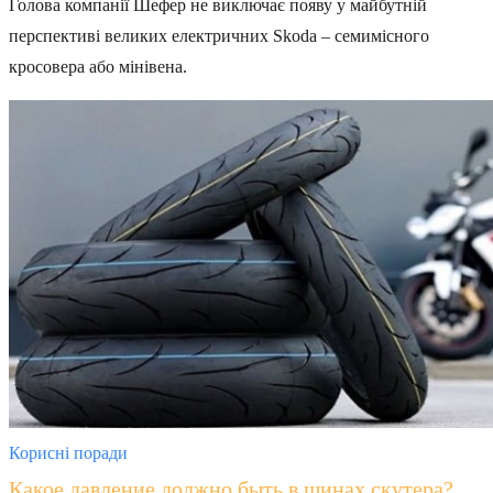
Голова компанії Шефер не виключає появу у майбутній
перспективі великих електричних Skoda – семимісного
кросовера або мінівена.
Корисні поради
Какое давление должно быть в шинах скутера?