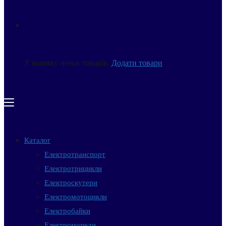
У кошику немає товарів.
Додати товари
Каталог
Електротранспорт
Електротрицикли
Електроскутери
Електромотоцикли
Електробайки
Електромопеди