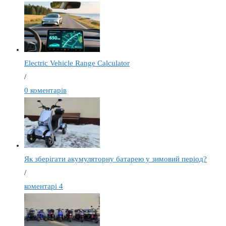
Electric Vehicle Range Calculator
/
0 коментарів
Як зберігати акумуляторну батарею у зимовий період?
/
коментарі 4