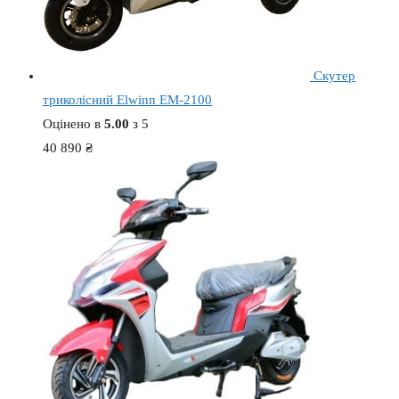
Скутер
триколісний Elwinn EM-2100
Оцінено в
5.00
з 5
40 890
₴