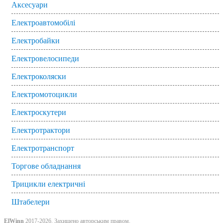
Аксесуари
вкладці
Електроавтомобілі
Електробайки
Електровелосипеди
Електроколяски
Електромотоцикли
Електроскутери
Електротрактори
Електротранспорт
Торгове обладнання
Трицикли електричні
Штабелери
ElWinn
2017-2026. Захищено авторським правом.