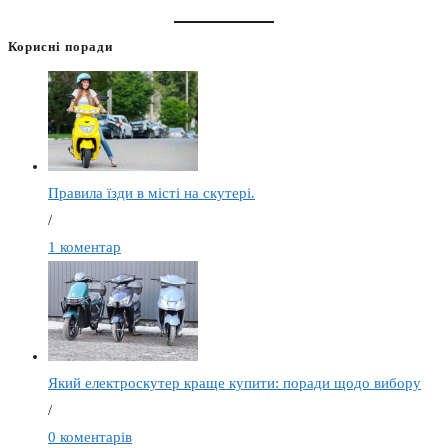
Корисні поради
Правила їзди в місті на скутері.
/
1 коментар
Який електроскутер краще купити: поради щодо вибору
/
0 коментарів