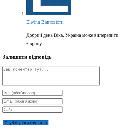
Elwinn
Відповіcти
Добрий день Віка. Україна може випередити
Європу.
Залишити відповідь
Коментар
Введіть
своє
Введіть
ім'я
свою
Введіть
або
електронну
URL-
ім'я
адресу,
адресу