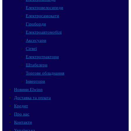
Електровелосипеди
Електросамокати
Гіроборди
Електроавтомобілі
Аксесуари
Сігвеї
Електротрактори
Штабелери
Торгове обладнання
Інвертори
Новини Elwinn
Доставка та оплата
Кредит
Про нас
Контакти
Українська