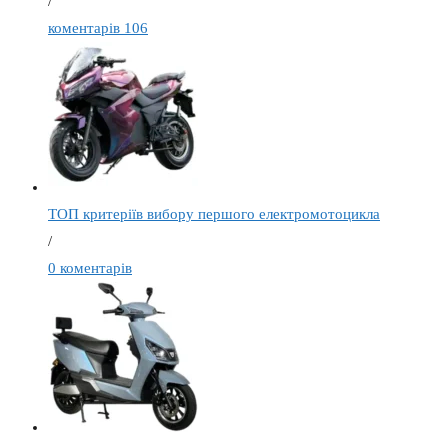
/
коментарів 106
ТОП критеріїв вибору першого електромотоцикла
/
0 коментарів