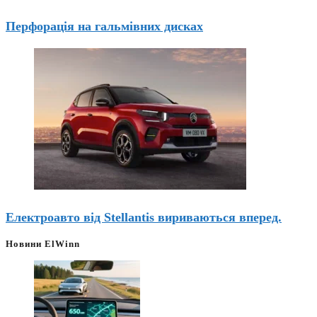
Перфорація на гальмівних дисках
Електроавто від Stellantis вириваються вперед.
Новини ElWinn