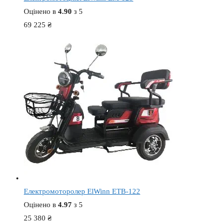
Оцінено в
4.90
з 5
69 225
₴
Електромоторолер ElWinn ETB-122
Оцінено в
4.97
з 5
25 380
₴