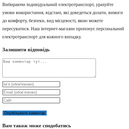
Вибираючи індивідуальний електротранспорт, урахуйте
умови використання, відстані, які доведеться долати, вимоги
до комфорту, безпеки, вид місцевості, якою можете
пересуватися. Наш інтернет-магазин пропонує персональний
електротранспорт для кожного випадку.
Залишити відповідь
Коментар
Введіть
своє
Введіть
ім'я
свою
Введіть
або
електронну
URL-
ім'я
адресу,
адресу
користувача,
щоб
сайту
Вам також може сподобатись