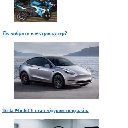
Як вибрати електроскутер?
Tesla Model Y став лідером продажів.