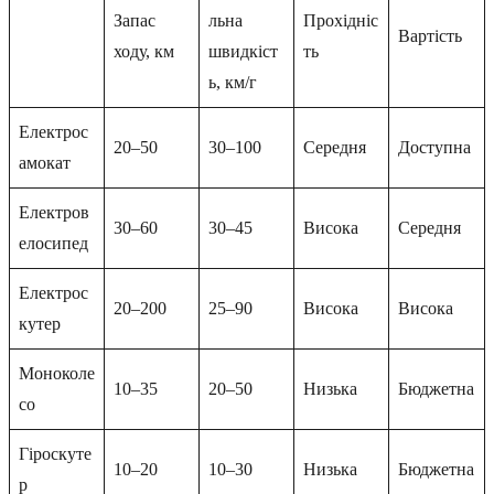
Запас
льна
Прохідніс
Вартість
ходу, км
швидкіст
ть
ь, км/г
Електрос
20–50
30–100
Середня
Доступна
амокат
Електров
30–60
30–45
Висока
Середня
елосипед
Електрос
20–200
25–90
Висока
Висока
кутер
Моноколе
10–35
20–50
Низька
Бюджетна
со
Гіроскуте
10–20
10–30
Низька
Бюджетна
р