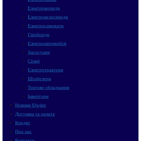
Електромопеди
Електровелосипеди
Електросамокати
Гіроборди
Електроавтомобілі
Аксесуари
Сігвеї
Електротрактори
Штабелери
Торгове обладнання
Інвертори
Новини Elwinn
Доставка та оплата
Кредит
Про нас
Контакти