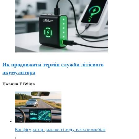
Як продовжити термін служби літієвого
акумулятора
Новини ElWinn
Конфігуратор дальності ходу електромобіля
/