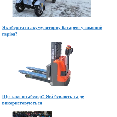
Як зберігати акумуляторну батарею у зимовий
період?
Що таке штабелер? Які бувають та де
використовуються