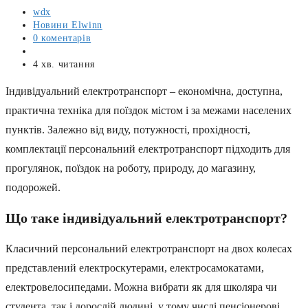
Автор
wdx
запису:
Категорія
Новини Elwinn
запису:
Коментарі
0 коментарів
запису:
Запис
опубліковано:
Час
4 хв. читання
читання:
Індивідуальний електротранспорт – економічна, доступна,
практична техніка для поїздок містом і за межами населених
пунктів. Залежно від виду, потужності, прохідності,
комплектації персональний електротранспорт підходить для
прогулянок, поїздок на роботу, природу, до магазину,
подорожей.
Що таке індивідуальний електротранспорт?
Класичний персональний електротранспорт на двох колесах
представлений електроскутерами, електросамокатами,
електровелосипедами. Можна вибрати як для школяра чи
студента, так і дорослій людині, у тому числі пенсіонерові.