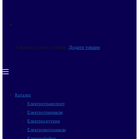
У кошику немає товарів.
Додати товари
Каталог
Електротранспорт
Електротрицикли
Електроскутери
Електромотоцикли
Електробайки