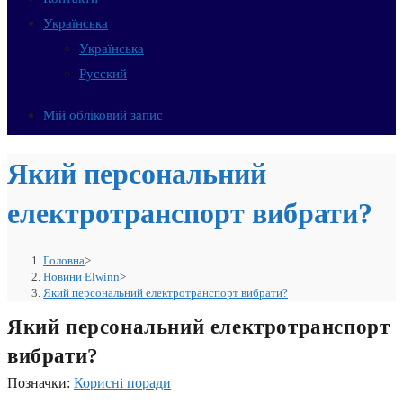
Українська
Українська
Русский
Мій обліковий запис
Який персональний
електротранспорт вибрати?
Головна
>
Новини Elwinn
>
Який персональний електротранспорт вибрати?
Який персональний електротранспорт
вибрати?
Позначки
:
Корисні поради